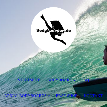
STARTSEITE
BODYBOARD
FAQ
AERIAL BODYBOARDS
EBAY SHOP
KONTAKT