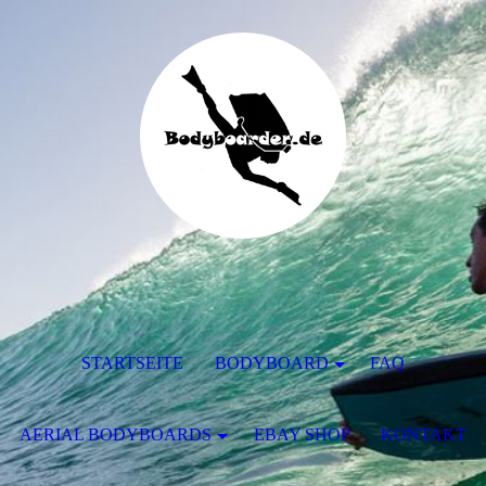
STARTSEITE
BODYBOARD
FAQ
AERIAL BODYBOARDS
EBAY SHOP
KONTAKT